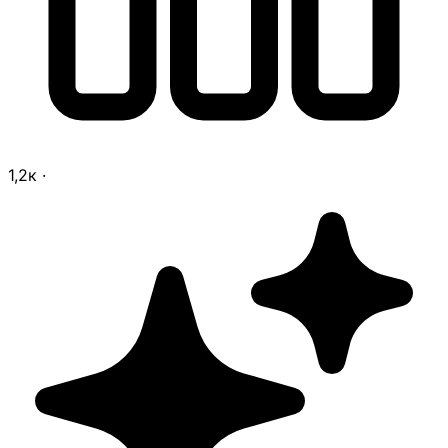
1,2к
·