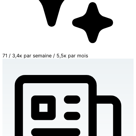
71
/
3,4к par semaine
/
5,5к par mois