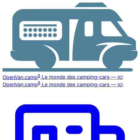
β
OpenVan
.camp
Le monde des camping-cars — ici
β
OpenVan
.camp
Le monde des camping-cars — ici