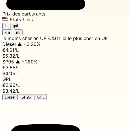
Prix des carburants ·
États-Unis
L
gal
km
mi
le moins cher en UE
€4.61 ici
le plus cher en UE
Diesel
▲ +3.20%
€4.61
/L
$5.32/L
SP95
▲ +1.80%
€3.55
/L
$4.10/L
GPL
€2.96
/L
$3.42/L
Diesel
SP95
GPL