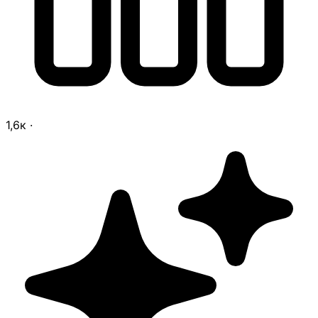
1,6к
·