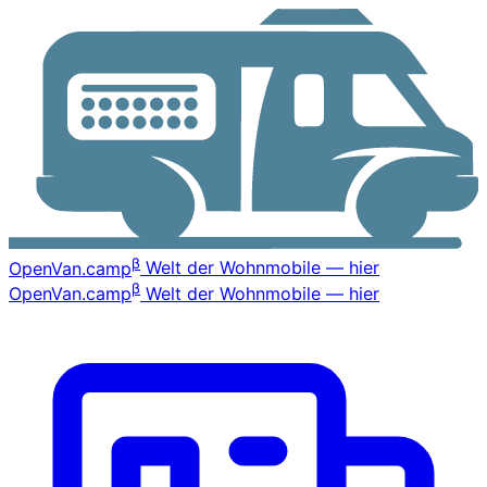
β
OpenVan
.camp
Welt der Wohnmobile — hier
β
OpenVan
.camp
Welt der Wohnmobile — hier