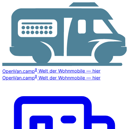
β
OpenVan
.camp
Welt der Wohnmobile — hier
β
OpenVan
.camp
Welt der Wohnmobile — hier