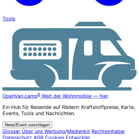
Tools
β
OpenVan
.camp
Welt der Wohnmobile — hier
Ein Hub für Reisende auf Rädern: Kraftstoffpreise, Karte,
Events, Tools und Nachrichten.
News/Event vorschlagen
Glossar
Über uns
Werbung
/
Medienkit
Rechteinhaber
Datenschutz
AGB
Cookies
Entwickler