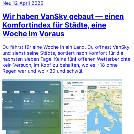
Neu
12 April 2026
Wir haben VanSky gebaut — einen
Komfortindex für Städte, eine
Woche im Voraus
Du fährst für eine Woche in ein Land. Du öffnest VanSky
und siehst seine Städte, sortiert nach Komfort für die
nächsten sieben Tage. Keine fünf offenen Wetterberichte,
kein Versuch, im Kopf zu behalten, wo es +18 ohne
Regen war und wo +30 und schwül.