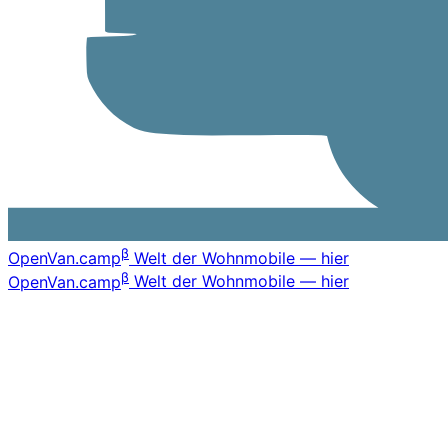
β
OpenVan
.camp
Welt der Wohnmobile — hier
β
OpenVan
.camp
Welt der Wohnmobile — hier