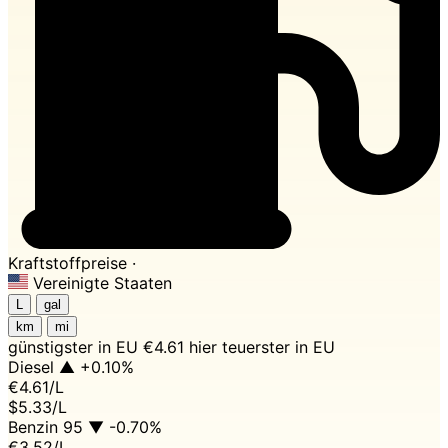
Kraftstoffpreise ·
Vereinigte Staaten
L
gal
km
mi
günstigster in EU
€4.61 hier
teuerster in EU
Diesel
▲ +0.10%
€4.61
/L
$5.33/L
Benzin 95
▼ -0.70%
€3.52
/L