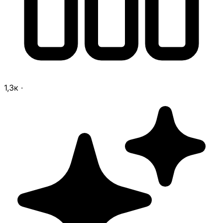
1,3к
·