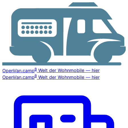
β
OpenVan
.camp
Welt der Wohnmobile — hier
β
OpenVan
.camp
Welt der Wohnmobile — hier