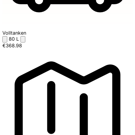
Volltanken
80
L
€368.98