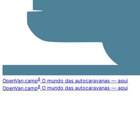
β
OpenVan
.camp
O mundo das autocaravanas — aqui
β
OpenVan
.camp
O mundo das autocaravanas — aqui