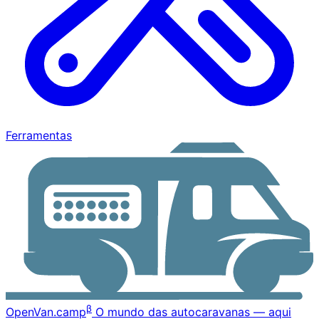
Ferramentas
β
OpenVan
.camp
O mundo das autocaravanas — aqui