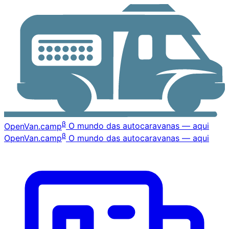
β
OpenVan
.camp
O mundo das autocaravanas — aqui
β
OpenVan
.camp
O mundo das autocaravanas — aqui