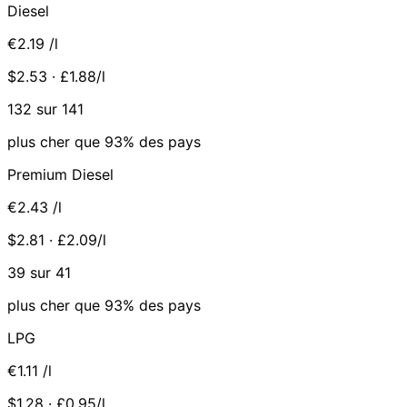
Diesel
€2.19
/l
$2.53 · £1.88/l
132 sur 141
plus cher que 93% des pays
Premium Diesel
€2.43
/l
$2.81 · £2.09/l
39 sur 41
plus cher que 93% des pays
LPG
€1.11
/l
$1.28 · £0.95/l