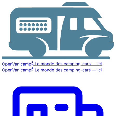
β
OpenVan
.camp
Le monde des camping-cars — ici
β
OpenVan
.camp
Le monde des camping-cars — ici