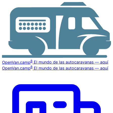
β
OpenVan
.camp
El mundo de las autocaravanas — aquí
β
OpenVan
.camp
El mundo de las autocaravanas — aquí