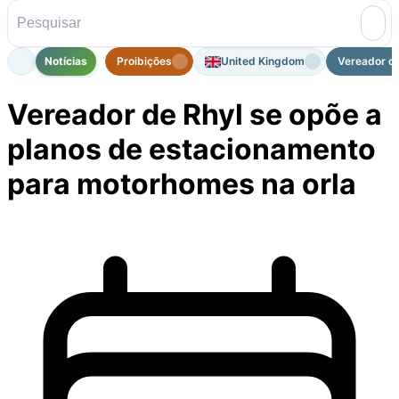
Notícias
Proibições
United Kingdom
Vereador de
Vereador de Rhyl se opõe a
planos de estacionamento
para motorhomes na orla