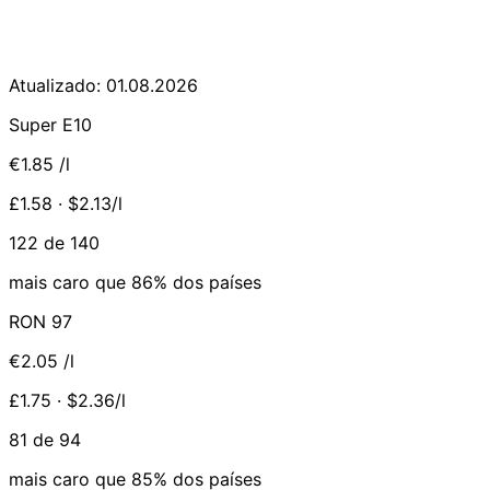
Atualizado: 01.08.2026
Super E10
€1.85
/l
£1.58 · $2.13/l
122 de 140
mais caro que 86% dos países
RON 97
€2.05
/l
£1.75 · $2.36/l
81 de 94
mais caro que 85% dos países