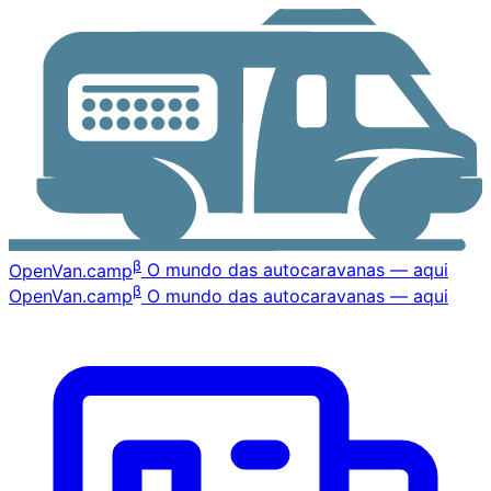
β
OpenVan
.camp
O mundo das autocaravanas — aqui
β
OpenVan
.camp
O mundo das autocaravanas — aqui