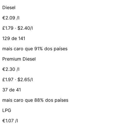
Diesel
€2.09
/l
£1.79 · $2.40/l
129 de 141
mais caro que 91% dos países
Premium Diesel
€2.30
/l
£1.97 · $2.65/l
37 de 41
mais caro que 88% dos países
LPG
€1.07
/l