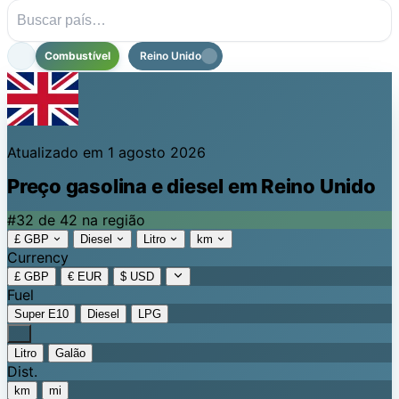
Combustível
Reino Unido
Atualizado em 1 agosto 2026
Preço gasolina e diesel em Reino Unido
#32 de 42 na região
£ GBP
Diesel
Litro
km
Currency
£ GBP
€ EUR
$ USD
Fuel
Super E10
Diesel
LPG
Litro
Galão
Dist.
km
mi