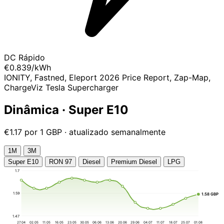
DC Rápido
€0.839
/kWh
IONITY, Fastned, Eleport 2026 Price Report, Zap-Map,
ChargeViz Tesla Supercharger
Dinâmica · Super E10
€1.17 por 1 GBP · atualizado semanalmente
1М
3М
Super E10
RON 97
Diesel
Premium Diesel
LPG
1.7
1.59
1.58 GBP
1.47
27.04
02.05
11.05
16.05
23.05
30.05
06.06
13.06
20.06
29.06
04.07
11.07
18.07
25.07
01.08