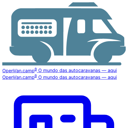
β
OpenVan
.camp
O mundo das autocaravanas — aqui
β
OpenVan
.camp
O mundo das autocaravanas — aqui