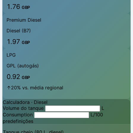
1.76
GBP
Premium Diesel
Diesel (B7)
1.97
GBP
LPG
GPL (autogás)
0.92
GBP
↑20% vs. média regional
Calculadora ·
Diesel
Volume do tanque
L
Consumption
L/100
predefinições
Tanque cheio (80 L, diesel)