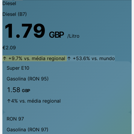
Diesel
Diesel (B7)
1.79
GBP
/Litro
€2.09
↑ +9.7% vs. média regional
↑ +53.6% vs. mundo
Super E10
Gasolina (RON 95)
1.58
GBP
↑4% vs. média regional
RON 97
Gasolina (RON 97)