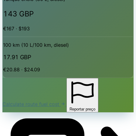
143 GBP
€167 · $193
100 km (10 L/100 km, diesel)
17.91 GBP
€20.88 · $24.09
Calculate route fuel cost
Reportar preço