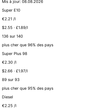
Mis à jour: 08.08.2026
Super E10
€2.21
/l
$2.55 · £1.89/l
136 sur 140
plus cher que 96% des pays
Super Plus 98
€2.30
/l
$2.66 · £1.97/l
89 sur 93
plus cher que 95% des pays
Diesel
€2.25
/l