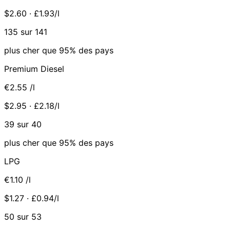
$2.60 · £1.93/l
135 sur 141
plus cher que 95% des pays
Premium Diesel
€2.55
/l
$2.95 · £2.18/l
39 sur 40
plus cher que 95% des pays
LPG
€1.10
/l
$1.27 · £0.94/l
50 sur 53