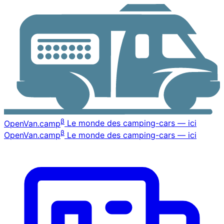
β
OpenVan
.camp
Le monde des camping-cars — ici
β
OpenVan
.camp
Le monde des camping-cars — ici