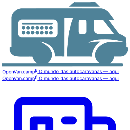
β
OpenVan
.camp
O mundo das autocaravanas — aqui
β
OpenVan
.camp
O mundo das autocaravanas — aqui