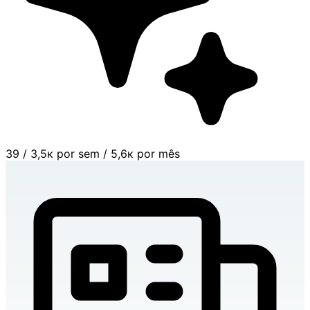
39
/
3,5к por sem
/
5,6к por mês