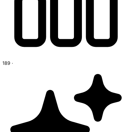
189
·