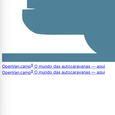
β
OpenVan
.camp
O mundo das autocaravanas — aqui
β
OpenVan
.camp
O mundo das autocaravanas — aqui