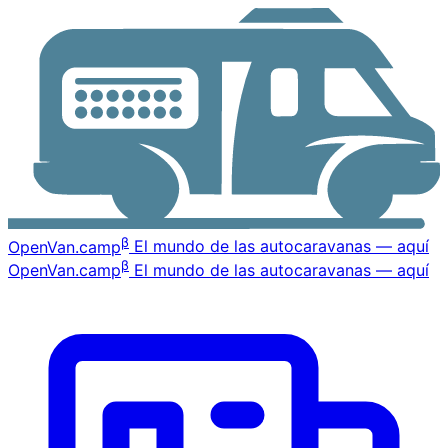
β
OpenVan
.camp
El mundo de las autocaravanas — aquí
β
OpenVan
.camp
El mundo de las autocaravanas — aquí