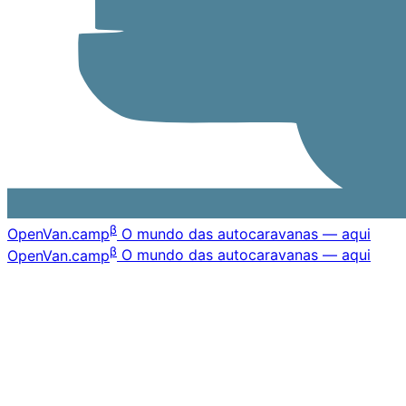
β
OpenVan
.camp
O mundo das autocaravanas — aqui
β
OpenVan
.camp
O mundo das autocaravanas — aqui