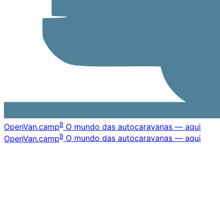
β
OpenVan
.camp
O mundo das autocaravanas — aqui
β
OpenVan
.camp
O mundo das autocaravanas — aqui