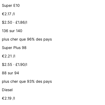
Super E10
€2.17
/l
$2.50 · £1.86/l
136 sur 140
plus cher que 96% des pays
Super Plus 98
€2.21
/l
$2.55 · £1.90/l
88 sur 94
plus cher que 93% des pays
Diesel
€2.19
/l