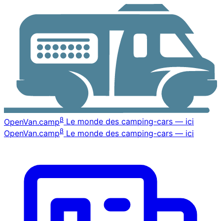
β
OpenVan
.camp
Le monde des camping-cars — ici
β
OpenVan
.camp
Le monde des camping-cars — ici