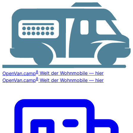
β
OpenVan
.camp
Welt der Wohnmobile — hier
β
OpenVan
.camp
Welt der Wohnmobile — hier