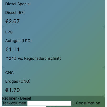
Diesel Special
Diesel (B7)
€2.67
LPG
Autogas (LPG)
€1.11
↑24% vs. Regionsdurchschnitt
CNG
Erdgas (CNG)
€1.70
Rechner ·
Diesel
Tankvolumen
L
Consumption