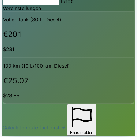
L/100
Voreinstellungen
Voller Tank (80 L, Diesel)
€201
$231
100 km (10 L/100 km, Diesel)
€25.07
$28.89
Calculate route fuel cost
Preis melden