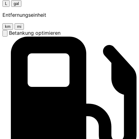
L
gal
Entfernungseinheit
km
mi
Betankung optimieren