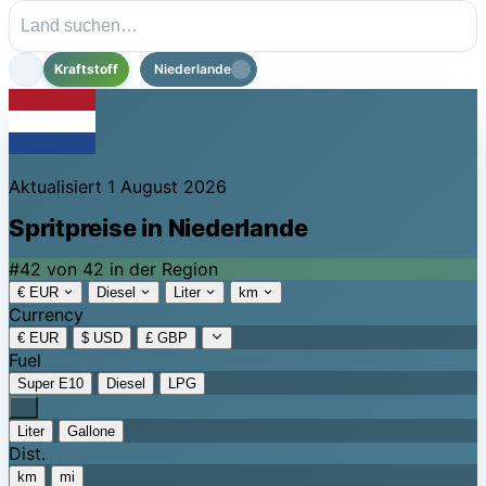
Kraftstoff
Niederlande
Aktualisiert 1 August 2026
Spritpreise in Niederlande
#42 von 42 in der Region
€ EUR
Diesel
Liter
km
Currency
€ EUR
$ USD
£ GBP
Fuel
Super E10
Diesel
LPG
Liter
Gallone
Dist.
km
mi