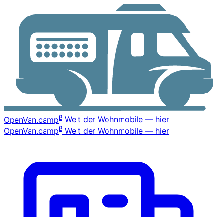
β
OpenVan
.camp
Welt der Wohnmobile — hier
β
OpenVan
.camp
Welt der Wohnmobile — hier