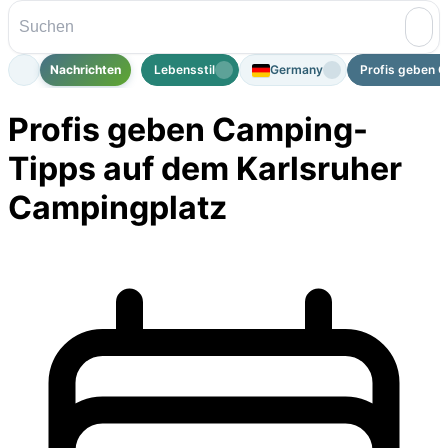
Nachrichten
Lebensstil
Germany
Profis geben C
Profis geben Camping-
Tipps auf dem Karlsruher
Campingplatz