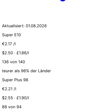
Aktualisiert: 01.08.2026
Super E10
€2.17
/l
$2.50 · £1.86/l
136 von 140
teurer als 96% der Länder
Super Plus 98
€2.21
/l
$2.55 · £1.90/l
88 von 94