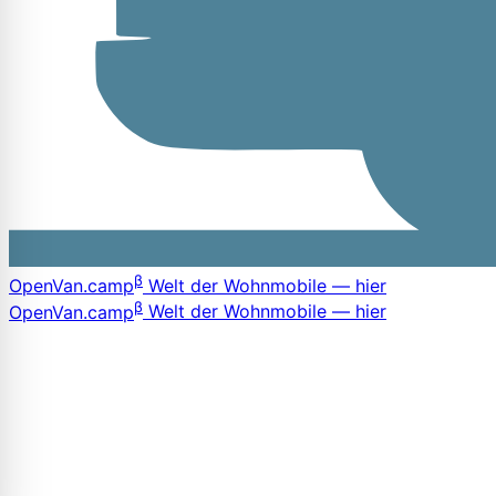
β
OpenVan
.camp
Welt der Wohnmobile — hier
β
OpenVan
.camp
Welt der Wohnmobile — hier