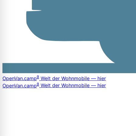
β
OpenVan
.camp
Welt der Wohnmobile — hier
β
OpenVan
.camp
Welt der Wohnmobile — hier