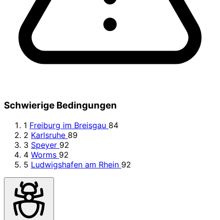
Schwierige Bedingungen
1
Freiburg im Breisgau
84
2
Karlsruhe
89
3
Speyer
92
4
Worms
92
5
Ludwigshafen am Rhein
92