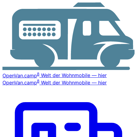
β
OpenVan
.camp
Welt der Wohnmobile — hier
β
OpenVan
.camp
Welt der Wohnmobile — hier