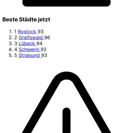
Beste Städte jetzt
1
Rostock
93
2
Greifswald
96
3
Lübeck
94
4
Schwerin
92
5
Stralsund
93