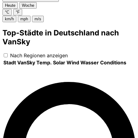
Heute
Woche
°C
°F
km/h
mph
m/s
Top-Städte in Deutschland nach
VanSky
Nach Regionen anzeigen
Stadt
VanSky
Temp.
Solar
Wind
Wasser
Conditions