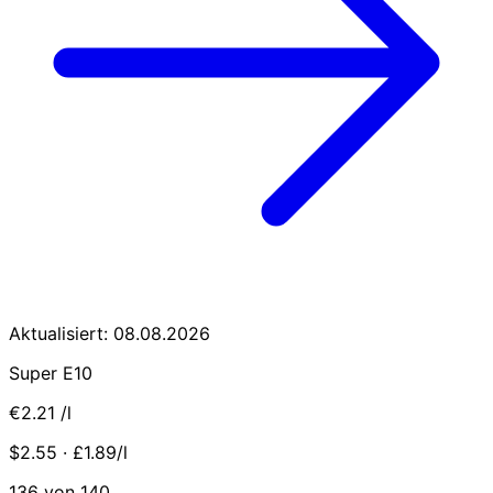
Aktualisiert: 08.08.2026
Super E10
€2.21
/l
$2.55 · £1.89/l
136 von 140