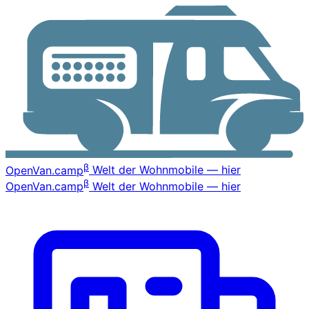
β
OpenVan
.camp
Welt der Wohnmobile — hier
β
OpenVan
.camp
Welt der Wohnmobile — hier