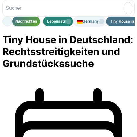
Nachrichten
Lebensstil
Germany
Tiny House in 
Tiny House in Deutschland:
Rechtsstreitigkeiten und
Grundstückssuche