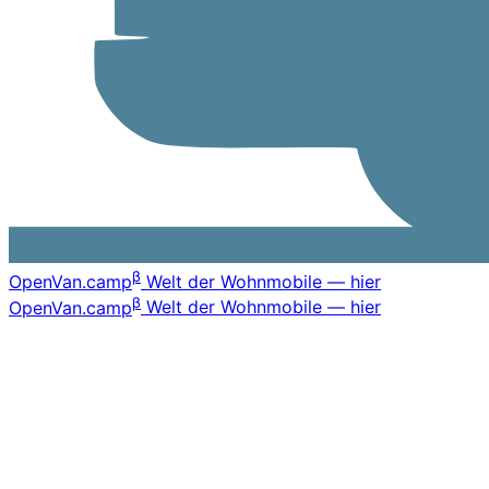
β
OpenVan
.camp
Welt der Wohnmobile — hier
β
OpenVan
.camp
Welt der Wohnmobile — hier