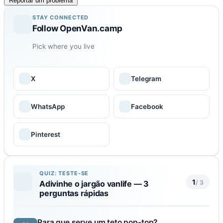
Reportar um problema
STAY CONNECTED
Follow OpenVan.camp
Pick where you live
X
Telegram
WhatsApp
Facebook
Pinterest
QUIZ: TESTE-SE
1
/ 3
Adivinhe o jargão vanlife — 3
perguntas rápidas
Para que serve um teto pop-top?