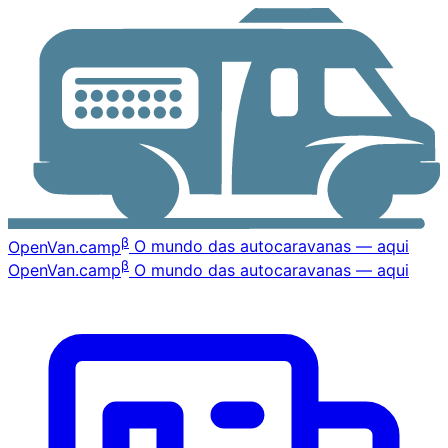
β
OpenVan
.camp
O mundo das autocaravanas — aqui
β
OpenVan
.camp
O mundo das autocaravanas — aqui