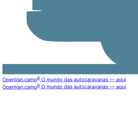
β
OpenVan
.camp
O mundo das autocaravanas — aqui
β
OpenVan
.camp
O mundo das autocaravanas — aqui