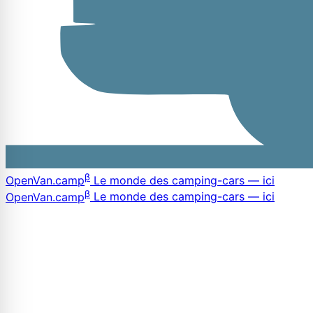
β
OpenVan
.camp
Le monde des camping-cars — ici
β
OpenVan
.camp
Le monde des camping-cars — ici