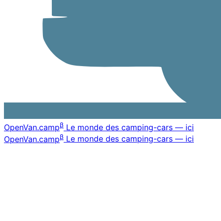
β
OpenVan
.camp
Le monde des camping-cars — ici
β
OpenVan
.camp
Le monde des camping-cars — ici