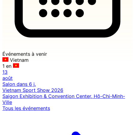
Événements à venir
Vietnam
1 en
13
août
Salon
dans 6 j.
Vietnam Sport Show 2026
Saigon Exhibition & Convention Center, Hô-Chi-Minh-
Ville
Tous les événements