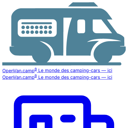
β
OpenVan
.camp
Le monde des camping-cars — ici
β
OpenVan
.camp
Le monde des camping-cars — ici