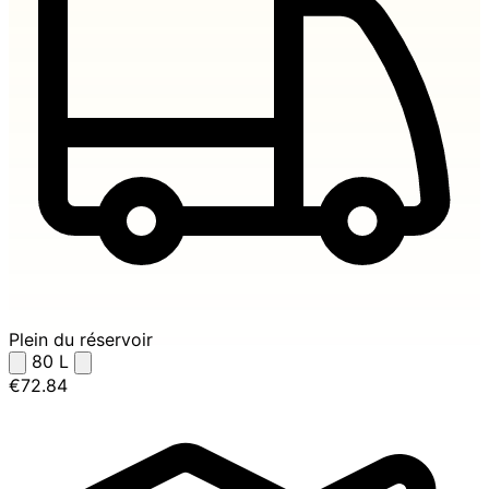
Plein du réservoir
80
L
€72.84