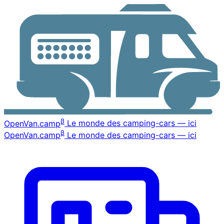
β
OpenVan
.camp
Le monde des camping-cars — ici
β
OpenVan
.camp
Le monde des camping-cars — ici