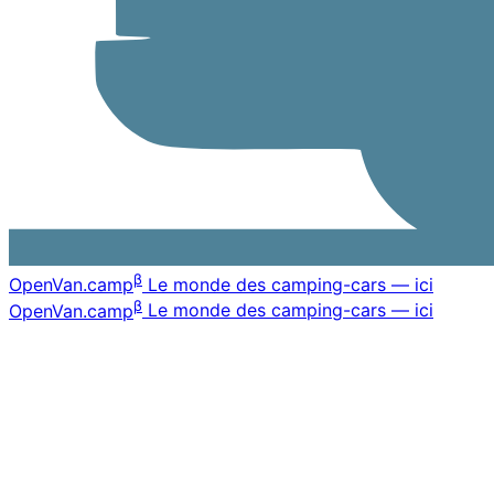
β
OpenVan
.camp
Le monde des camping-cars — ici
β
OpenVan
.camp
Le monde des camping-cars — ici