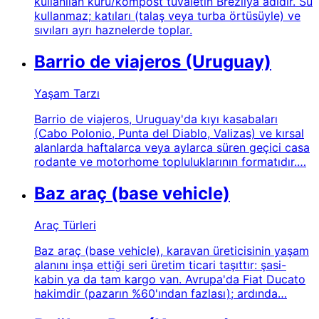
kullanılan kuru/kompost tuvaletin Brezilya adıdır. Su
kullanmaz; katıları (talaş veya turba örtüsüyle) ve
sıvıları ayrı haznelerde toplar.
Barrio de viajeros (Uruguay)
Yaşam Tarzı
Barrio de viajeros, Uruguay'da kıyı kasabaları
(Cabo Polonio, Punta del Diablo, Valizas) ve kırsal
alanlarda haftalarca veya aylarca süren geçici casa
rodante ve motorhome topluluklarının formatıdır.…
Baz araç (base vehicle)
Araç Türleri
Baz araç (base vehicle), karavan üreticisinin yaşam
alanını inşa ettiği seri üretim ticari taşıttır: şasi-
kabin ya da tam kargo van. Avrupa'da Fiat Ducato
hakimdir (pazarın %60'ından fazlası); ardında…