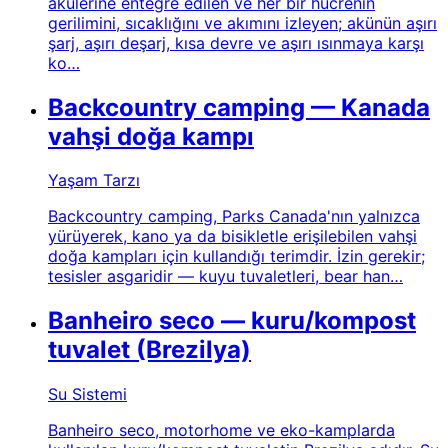
akülerine entegre edilen ve her bir hücrenin
gerilimini, sıcaklığını ve akımını izleyen; akünün aşırı
şarj, aşırı deşarj, kısa devre ve aşırı ısınmaya karşı
ko…
Backcountry camping — Kanada
vahşi doğa kampı
Yaşam Tarzı
Backcountry camping, Parks Canada'nın yalnızca
yürüyerek, kano ya da bisikletle erişilebilen vahşi
doğa kampları için kullandığı terimdir. İzin gerekir;
tesisler asgaridir — kuyu tuvaletleri, bear han…
Banheiro seco — kuru/kompost
tuvalet (Brezilya)
Su Sistemi
Banheiro seco, motorhome ve eko-kamplarda