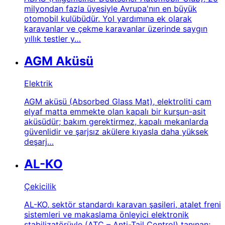
milyondan fazla üyesiyle Avrupa'nın en büyük
otomobil kulübüdür. Yol yardımına ek olarak
karavanlar ve çekme karavanlar üzerinde saygın
yıllık testler y…
AGM Aküsü
Elektrik
AGM aküsü (Absorbed Glass Mat), elektroliti cam
elyaf matta emmekte olan kapalı bir kurşun-asit
aküsüdür; bakım gerektirmez, kapalı mekanlarda
güvenlidir ve şarjsız akülere kıyasla daha yüksek
deşarj…
AL-KO
Çekicilik
AL-KO, sektör standardı karavan şasileri, atalet freni
sistemleri ve makaslama önleyici elektronik
stabilizatörüyle (ATC – Anti-Tail Control) tanınan;