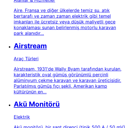
Aire, Fransa ve diğer ülkelerde temiz su, atık
bertarafı ve zaman zaman elektrik gibi temel
imkanları ile ücretsiz veya düşük maliyetli gece
konaklaması sunan belirlenmiş motorlu karavan
park alanıdır…
Airstream
Araç Türleri
Airstream, 1931'de Wally Byam tarafından kurulan,
karakteristik oval gümüş görünümlü perçinli
alüminyum çekme karavan ve karavan üreticisidir.
Parlatılmış gümüş fıçı şekli, Amerikan kamp
kültürünün en…
Akü Monitörü
Elektrik
Akü monitörü, bir şant direnci (tipik 500 A / 50 mV)