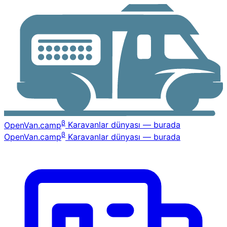
β
OpenVan
.camp
Karavanlar dünyası — burada
β
OpenVan
.camp
Karavanlar dünyası — burada