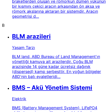
braketlerden oluşan ve römorkun dümen yükünün
bir kısmını çekici aracın arkasından ön aksa ve
römork akslarına aktaran bir sistemdir. Aracın
geometrisi d…
B
BLM arazileri
Yaşam Tarzı
BLM land, ABD Bureau of Land Management'ın
yönettiği kamuya ait arazilerdir. Çoğu BLM
arazisinde 14 güne kadar ücretsiz dağınık
(dispersed) kamp serbesttir. En yoğun bölgeler
ABD'nin batı eyaletleridi…
BMS – Akü Yönetim Sistemi
Elektrik
BMS (Battery Management System), LiFePO4