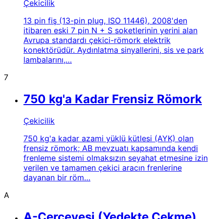
Çekicilik
13 pin fiş (13-pin plug, ISO 11446), 2008'den
itibaren eski 7 pin N + S soketlerinin yerini alan
Avrupa standardı çekici-römork elektrik
konektörüdür. Aydınlatma sinyallerini, sis ve park
lambalarını,…
7
750 kg'a Kadar Frensiz Römork
Çekicilik
750 kg'a kadar azami yüklü kütlesi (AYK) olan
frensiz römork; AB mevzuatı kapsamında kendi
frenleme sistemi olmaksızın seyahat etmesine izin
verilen ve tamamen çekici aracın frenlerine
dayanan bir röm…
A
A-Çerçevesi (Yedekte Çekme)