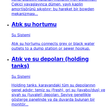
Çekici yavaşlayınca dümen, yaylı kaplin
amortisörünü sıkıştırır; bu hareket bir bowden
mekanizması…
Atık su hortumu
Su Sistemi
Atık su hortumu connects grey or black water
outlets to a dump station or sewer hookup.
Atık ve su depoları (holding
tanks)
Su Sistemi
Holding tanks, karavandaki tüm su depolarının
genel adıdır: temiz su (fresh), gri su (lavabo/duş) ve
siyah su (tuvalet) depoları. Seviye genellikle
gösterge panelinde ya da duvarda bulunan bir
monitör…