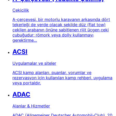
Çekicilik
A-çerçevesi, bir motorlu karavanın arkasında dört
tekerleği de yerde olacak şekilde düz (flat tow)
çekilen arabanın önüne sabitlenen rijit üçgen çeki
çubuğudur; römork veya dolly kullanmayı
gerektirme…
ACSI
Uygulamalar ve siteler
ACSI kamp alanları, puanlar, yorumlar ve
rezervasyon için kullanılan kamp rehberi, uygulama
veya portaldır.
ADAC
Alanlar & Hizmetler
ADAC (Allgemeiner Deutscher Automobil-Club), 20