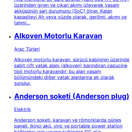
üzerinden giren ve çıkan akımı izleyerek yaşam
akküsünün şarj durumunu (SoC) ölçer. Kalan
kapasiteyi Ah veya yüzde olarak, gerilimi, akımı ve
tahmi…
Alkoven Motorlu Karavan
Araç Türleri
Alkoven motorlu karavan, sürücü kabininin üzerinde
sabit çift yatak alanı (alkoven) barındıran capucine
tipli motorlu karavandır; bu alan yaşam
bölümündeki diğer yatak alanlarına ek olarak
sunulur.
Anderson soketi (Anderson plug)
Elektrik
Anderson soketi, karavan ve römorklarda güneş
paneli, ikinci akü, vinç ve portable power station
bağlantısı için yaygın kullanılan DC güç