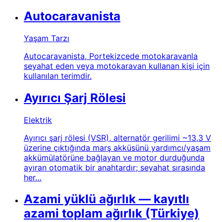
Autocaravanista
Yaşam Tarzı
Autocaravanista, Portekizcede motokaravanla
seyahat eden veya motokaravan kullanan kişi için
kullanılan terimdir.
Ayırıcı Şarj Rölesi
Elektrik
Ayırıcı şarj rölesi (VSR), alternatör gerilimi ~13,3 V
üzerine çıktığında marş akküsünü yardımcı/yaşam
akkümülatörüne bağlayan ve motor durduğunda
ayıran otomatik bir anahtardır; seyahat sırasında
her…
Azami yüklü ağırlık — kayıtlı
azami toplam ağırlık (Türkiye)