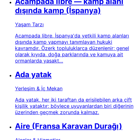
Acampada libre — kamp alanı
dışında kamp (İspanya)
Yaşam Tarzı
Acampada libre, İspanya'da yetkili kamp alanları
dışında kamp yapmayı tanımlayan hukuki
kavramdır. Özerk topluluklarca düzenlenir; genel
olarak kıyıda, doğa parklarında ve kamuya ait
ormanlarda yasakt…
Ada yatak
Yerleşim & İç Mekan
Ada yatak, her iki taraftan da erişilebilen arka çift
kişilik yataktır; böylece uyuyanlardan biri diğerinin
üzerinden geçmek zorunda kalmaz.
Aire (Fransa Karavan Durağı)
Alanlar & Hizmetler