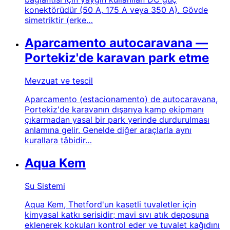
konektörüdür (50 A, 175 A veya 350 A). Gövde
simetriktir (erke…
Aparcamento autocaravana —
Portekiz'de karavan park etme
Mevzuat ve tescil
Aparcamento (estacionamento) de autocaravana,
Portekiz'de karavanın dışarıya kamp ekipmanı
çıkarmadan yasal bir park yerinde durdurulması
anlamına gelir. Genelde diğer araçlarla aynı
kurallara tâbidir…
Aqua Kem
Su Sistemi
Aqua Kem, Thetford'un kasetli tuvaletler için
kimyasal katkı serisidir; mavi sıvı atık deposuna
eklenerek kokuları kontrol eder ve tuvalet kağıdını