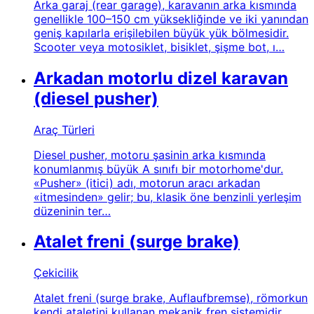
Arka garaj (rear garage), karavanın arka kısmında
genellikle 100–150 cm yüksekliğinde ve iki yanından
geniş kapılarla erişilebilen büyük yük bölmesidir.
Scooter veya motosiklet, bisiklet, şişme bot, ı…
Arkadan motorlu dizel karavan
(diesel pusher)
Araç Türleri
Diesel pusher, motoru şasinin arka kısmında
konumlanmış büyük A sınıfı bir motorhome'dur.
«Pusher» (itici) adı, motorun aracı arkadan
«itmesinden» gelir; bu, klasik öne benzinli yerleşim
düzeninin ter…
Atalet freni (surge brake)
Çekicilik
Atalet freni (surge brake, Auflaufbremse), römorkun
kendi ataletini kullanan mekanik fren sistemidir.