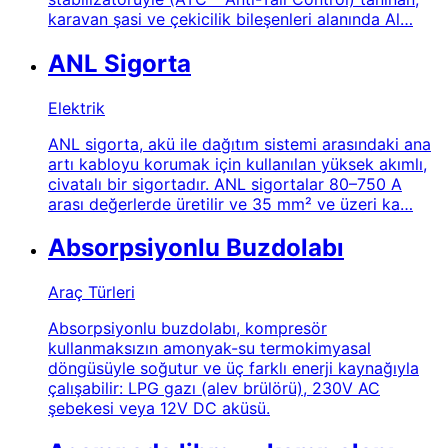
karavan şasi ve çekicilik bileşenleri alanında Al…
ANL Sigorta
Elektrik
ANL sigorta, akü ile dağıtım sistemi arasındaki ana
artı kabloyu korumak için kullanılan yüksek akımlı,
civatalı bir sigortadır. ANL sigortalar 80–750 A
arası değerlerde üretilir ve 35 mm² ve üzeri ka…
Absorpsiyonlu Buzdolabı
Araç Türleri
Absorpsiyonlu buzdolabı, kompresör
kullanmaksızın amonyak-su termokimyasal
döngüsüyle soğutur ve üç farklı enerji kaynağıyla
çalışabilir: LPG gazı (alev brülörü), 230V AC
şebekesi veya 12V DC aküsü.