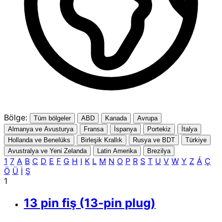
Bölge:
Tüm bölgeler
ABD
Kanada
Avrupa
Almanya ve Avusturya
Fransa
İspanya
Portekiz
İtalya
Hollanda ve Benelüks
Birleşik Krallık
Rusya ve BDT
Türkiye
Avustralya ve Yeni Zelanda
Latin Amerika
Brezilya
1
7
A
B
C
D
E
F
G
H
I
K
L
M
N
O
P
R
S
T
U
V
W
Y
Z
Á
Ç
Ö
Ü
İ
Ş
1
13 pin fiş (13-pin plug)