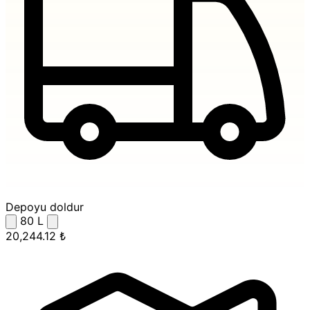
Depoyu doldur
80
L
20,244.12 ₺