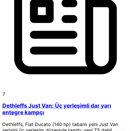
7
Dethleffs Just Van: Üç yerleşimli dar yarı
entegre kampçı
Dethleffs, Fiat Ducato (140 hp) tabanlı yeni Just Van
serisini üç yerleşim düzeniyle tanıttı; yeni T5 dahil.