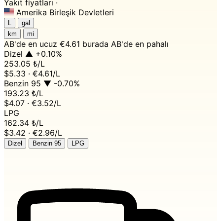
Yakıt fiyatları ·
Amerika Birleşik Devletleri
L
gal
km
mi
AB'de en ucuz
€4.61 burada
AB'de en pahalı
Dizel
▲ +0.10%
253.05 ₺
/L
$5.33 · €4.61/L
Benzin 95
▼ -0.70%
193.23 ₺
/L
$4.07 · €3.52/L
LPG
162.34 ₺
/L
$3.42 · €2.96/L
Dizel
Benzin 95
LPG