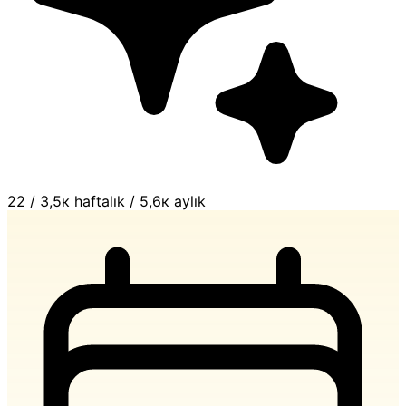
22
/
3,5к haftalık
/
5,6к aylık