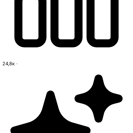
24,8к
·