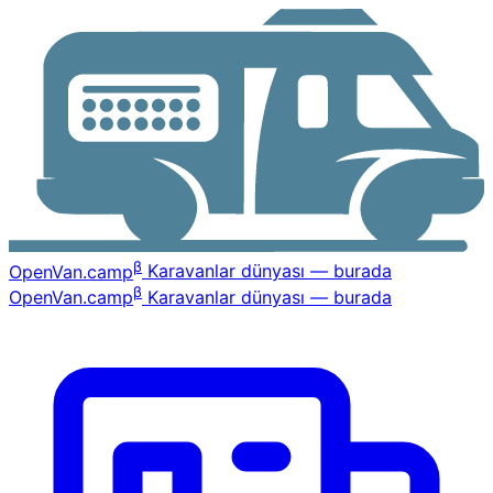
β
OpenVan
.camp
Karavanlar dünyası — burada
β
OpenVan
.camp
Karavanlar dünyası — burada