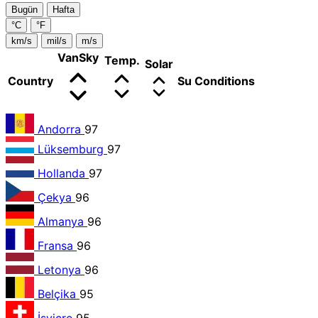
Bugün
Hafta
°C
°F
km/s
mil/s
m/s
VanSky
Temp.
Solar
Country
Su
Conditions
Andorra
97
Lüksemburg
97
Hollanda
97
Çekya
96
Almanya
96
Fransa
96
Letonya
96
Belçika
95
İsviçre
95