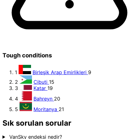
Tough conditions
1
Birleşik Arap Emirlikleri
9
2
Cibuti
15
3
Katar
19
4
Bahreyn
20
5
Moritanya
21
Sık sorulan sorular
VanSky endeksi nedir?