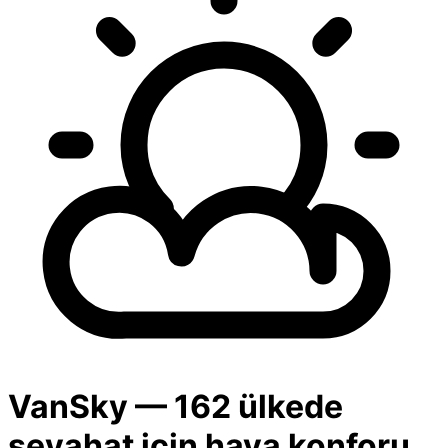
VanSky — 162 ülkede
seyahat için hava konforu