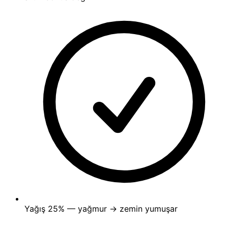
Yağış
25%
— yağmur → zemin yumuşar