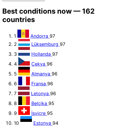
Best conditions now — 162
countries
1
Andorra
97
2
Lüksemburg
97
3
Hollanda
97
4
Çekya
96
5
Almanya
96
6
Fransa
96
7
Letonya
96
8
Belçika
95
9
İsviçre
95
10
Estonya
94