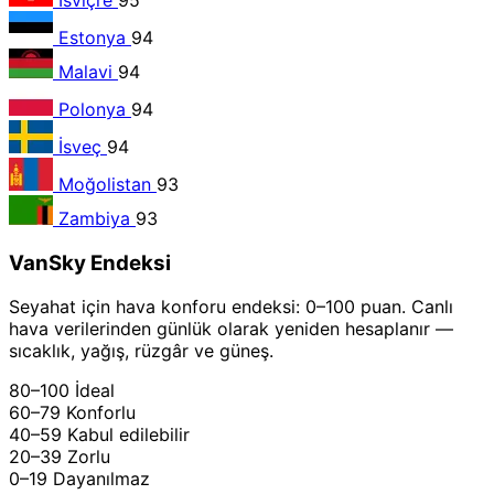
Estonya
94
Malavi
94
Polonya
94
İsveç
94
Moğolistan
93
Zambiya
93
VanSky Endeksi
Seyahat için hava konforu endeksi: 0–100 puan. Canlı
hava verilerinden günlük olarak yeniden hesaplanır —
sıcaklık, yağış, rüzgâr ve güneş.
80–100
İdeal
60–79
Konforlu
40–59
Kabul edilebilir
20–39
Zorlu
0–19
Dayanılmaz