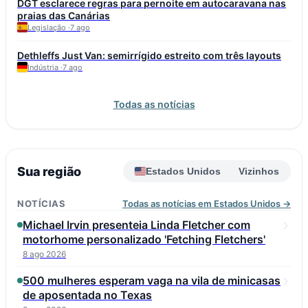
DGT esclarece regras para pernoite em autocaravana nas
mais acessível Renault Trafic SpaceNomad também é
praias das Canárias
considerada uma opção fiável. A Fiat Ducato e a Iveco Daily,
Legislação ·
7 ago
usadas como base para muitas autocaravanas, podem atingir
essa quilometragem, mas exigem atenção a injetores, turbo,
Dethleffs Just Van: semirrígido estreito com três layouts
DPF e corrosão. Os especialistas aconselham escolher um
Indústria ·
7 ago
veículo com histórico de manutenção completo e verificar a
conversão, incluindo vedantes do tejadilho e equipamento de
gás. O orçamento anual de manutenção para um veículo de alta
Todas as notícias
quilometragem é de 1.500 a 2.500 euros.
Sua região
Estados Unidos
Vizinhos
NOTÍCIAS
Todas as notícias em Estados Unidos →
Michael Irvin presenteia Linda Fletcher com
motorhome personalizado 'Fetching Fletchers'
8 ago 2026
500 mulheres esperam vaga na vila de minicasas
de aposentada no Texas