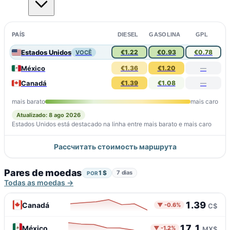
PAÍS
DIESEL
GASOLINA
GPL
Estados Unidos
€1.22
€0.93
€0.78
VOCÊ
México
€1.36
€1.20
—
Canadá
€1.39
€1.08
—
mais barato
mais caro
Atualizado: 8 ago 2026
Estados Unidos está destacado na linha entre mais barato e mais caro
Рассчитать стоимость маршрута
Pares de moedas
1 $
7 dias
POR
Todas as moedas →
1.39
Canadá
▼ -0.6%
C$
17.1
México
▼ -1.2%
MX$