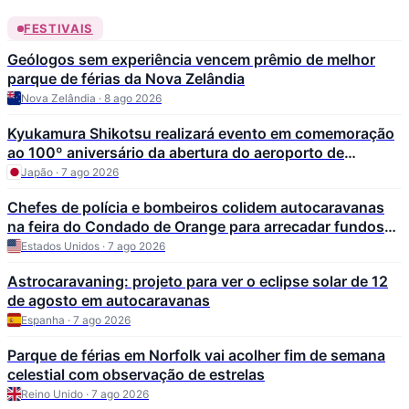
FESTIVAIS
Geólogos sem experiência vencem prêmio de melhor
parque de férias da Nova Zelândia
Nova Zelândia · 8 ago 2026
Kyukamura Shikotsu realizará evento em comemoração
ao 100º aniversário da abertura do aeroporto de
Chitose
Japão · 7 ago 2026
Chefes de polícia e bombeiros colidem autocaravanas
na feira do Condado de Orange para arrecadar fundos
para o CHOC
Estados Unidos · 7 ago 2026
Astrocaravaning: projeto para ver o eclipse solar de 12
de agosto em autocaravanas
Espanha · 7 ago 2026
Parque de férias em Norfolk vai acolher fim de semana
celestial com observação de estrelas
Reino Unido · 7 ago 2026