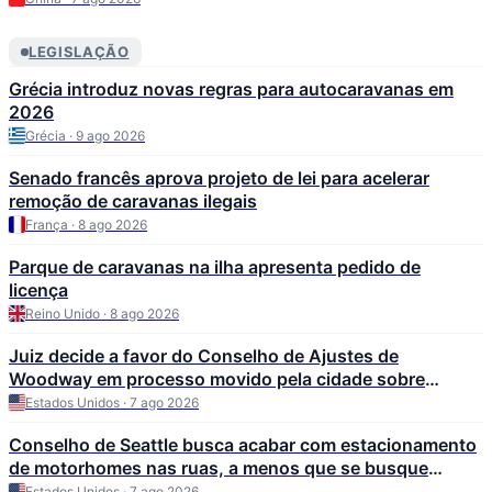
LEGISLAÇÃO
Grécia introduz novas regras para autocaravanas em
2026
Grécia · 9 ago 2026
Senado francês aprova projeto de lei para acelerar
remoção de caravanas ilegais
França · 8 ago 2026
Parque de caravanas na ilha apresenta pedido de
licença
Reino Unido · 8 ago 2026
Juiz decide a favor do Conselho de Ajustes de
Woodway em processo movido pela cidade sobre
garagem para motorhome na Sante Fe Drive
Estados Unidos · 7 ago 2026
Conselho de Seattle busca acabar com estacionamento
de motorhomes nas ruas, a menos que se busque
abrigo ou divulgação
Estados Unidos · 7 ago 2026