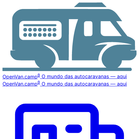
β
OpenVan
.camp
O mundo das autocaravanas — aqui
β
OpenVan
.camp
O mundo das autocaravanas — aqui