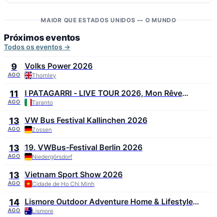
62
↓ Acaponeta
+35°
3 m/s
MAIOR QUE ESTADOS UNIDOS — O MUNDO
24
Próximos eventos
Todos os eventos →
Volks Power 2026
9
AGO
Thornley
I PATAGARRI - LIVE TOUR 2026, Mon Rêve
11
Summer Festival 2026
AGO
Taranto
VW Bus Festival Kallinchen 2026
13
AGO
Zossen
19. VWBus-Festival Berlin 2026
13
AGO
Niedergörsdorf
Vietnam Sport Show 2026
13
AGO
Cidade de Ho Chi Minh
Lismore Outdoor Adventure Home & Lifestyle
14
Expo 2026
AGO
Lismore