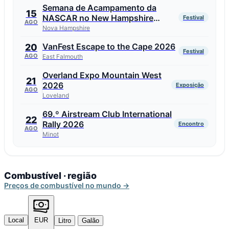
Semana de Acampamento da
15
NASCAR no New Hampshire
Festival
AGO
Motor Speedway 2026
Nova Hampshire
VanFest Escape to the Cape 2026
20
Festival
AGO
East Falmouth
Overland Expo Mountain West
21
2026
Exposição
AGO
Loveland
69.º Airstream Club International
22
Rally 2026
Encontro
AGO
Minot
Combustível · região
Preços de combustível no mundo →
Local
EUR
Litro
Galão