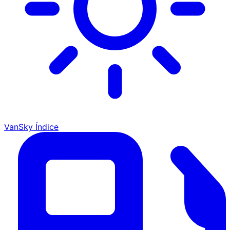
VanSky Índice