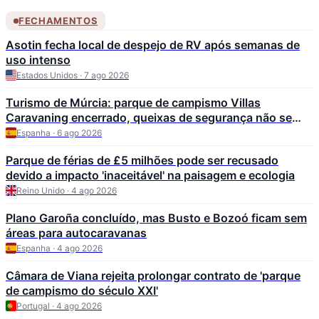
FECHAMENTOS
Asotin fecha local de despejo de RV após semanas de
uso intenso
Estados Unidos · 7 ago 2026
Turismo de Múrcia: parque de campismo Villas
Caravaning encerrado, queixas de segurança não se
aplicam
Espanha · 6 ago 2026
Parque de férias de £5 milhões pode ser recusado
devido a impacto 'inaceitável' na paisagem e ecologia
Reino Unido · 4 ago 2026
Plano Garoña concluído, mas Busto e Bozoó ficam sem
áreas para autocaravanas
Espanha · 4 ago 2026
Câmara de Viana rejeita prolongar contrato de 'parque
de campismo do século XXI'
Portugal · 4 ago 2026