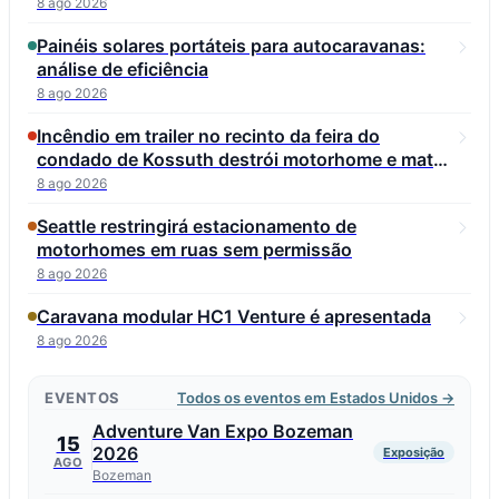
8 ago 2026
Painéis solares portáteis para autocaravanas:
análise de eficiência
8 ago 2026
Incêndio em trailer no recinto da feira do
condado de Kossuth destrói motorhome e mata
gato de estimação
8 ago 2026
Seattle restringirá estacionamento de
motorhomes em ruas sem permissão
8 ago 2026
Caravana modular HC1 Venture é apresentada
8 ago 2026
EVENTOS
Todos os eventos em Estados Unidos →
Adventure Van Expo Bozeman
15
2026
Exposição
AGO
Bozeman