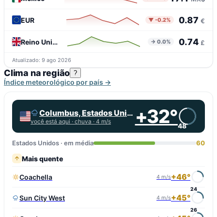
0.87
EUR
▼ -0.2%
€
0.74
Reino Unido
→ 0.0%
£
Atualizado: 9 ago 2026
Clima na região
?
Índice meteorológico por país →
+32°
Columbus, Estados Unidos
você está aqui ·
chuva
· 4 m/s
48
Estados Unidos · em média
60
Mais quente
+46°
Coachella
4 m/s
24
+45°
Sun City West
4 m/s
26