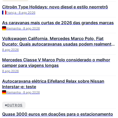
Citroën Type Holidays: novo diesel e estilo neorretrô
França · 8 ago 2026
As caravanas mais curtas de 2026 das grandes marcas
Alemanha · 8 ago 2026
Volkswagen California, Mercedes Marco Polo, Fiat
Ducato: Quais autocaravanas usadas podem realmente
ultrapassar os 300.000 km?
8 ago 2026
Mercedes Classe V Marco Polo considerado o melhor
camper para viagens longas
8 ago 2026
Autocaravana elétrica Eifelland Relax sobre Nissan
Interstar-e: teste
Alemanha · 8 ago 2026
OUTROS
Quase 3000 euros em doações para o estacionamento