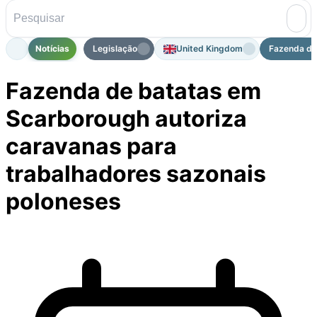
Notícias
Legislação
United Kingdom
Fazenda de
Fazenda de batatas em
Scarborough autoriza
caravanas para
trabalhadores sazonais
poloneses