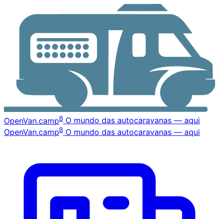
β
OpenVan
.camp
O mundo das autocaravanas — aqui
β
OpenVan
.camp
O mundo das autocaravanas — aqui