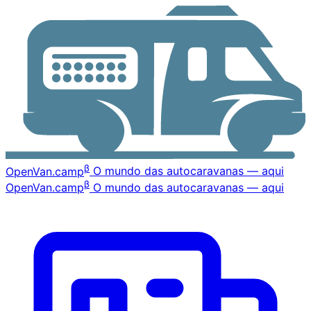
β
OpenVan
.camp
O mundo das autocaravanas — aqui
β
OpenVan
.camp
O mundo das autocaravanas — aqui