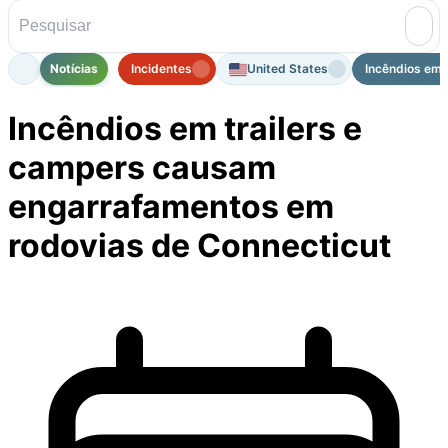
Notícias
Incidentes
United States
Incêndios em t
Incêndios em trailers e
campers causam
engarrafamentos em
rodovias de Connecticut