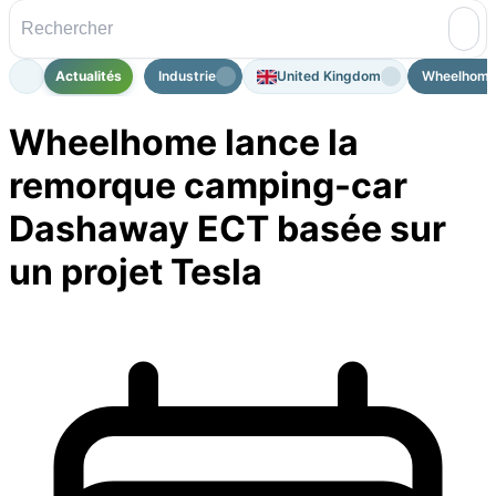
Actualités
Industrie
United Kingdom
Wheelhome 
Wheelhome lance la
remorque camping-car
Dashaway ECT basée sur
un projet Tesla