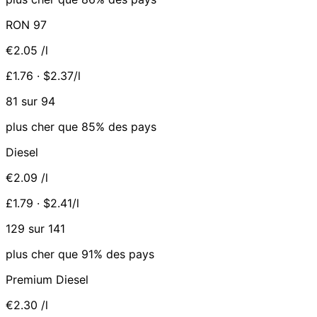
RON 97
€2.05
/l
£1.76 · $2.37/l
81 sur 94
plus cher que 85% des pays
Diesel
€2.09
/l
£1.79 · $2.41/l
129 sur 141
plus cher que 91% des pays
Premium Diesel
€2.30
/l