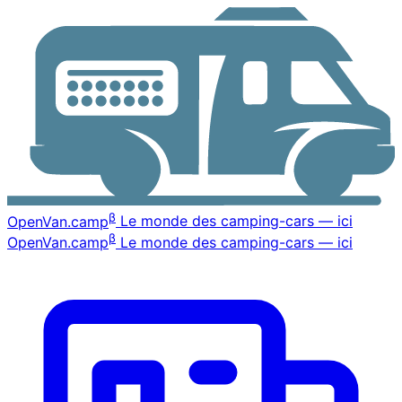
β
OpenVan
.camp
Le monde des camping-cars — ici
β
OpenVan
.camp
Le monde des camping-cars — ici