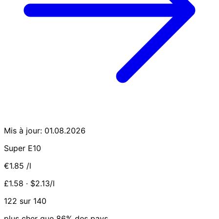
Mis à jour: 01.08.2026
Super E10
€1.85
/l
£1.58 · $2.13/l
122 sur 140
plus cher que 86% des pays