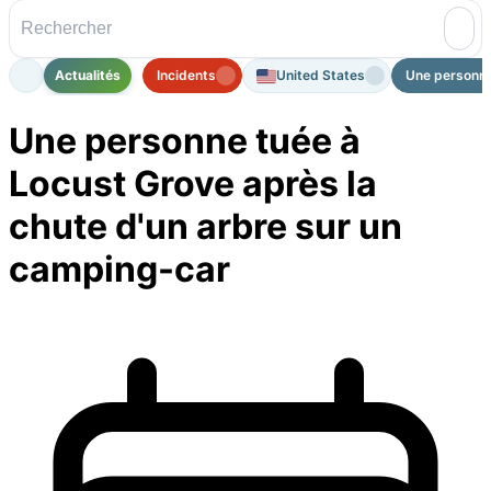
Actualités
Incidents
United States
Une personne 
Une personne tuée à
Locust Grove après la
chute d'un arbre sur un
camping-car