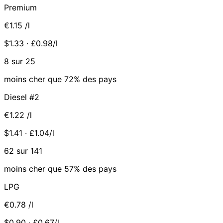
Premium
€1.15
/l
$1.33 · £0.98/l
8 sur 25
moins cher que 72% des pays
Diesel #2
€1.22
/l
$1.41 · £1.04/l
62 sur 141
moins cher que 57% des pays
LPG
€0.78
/l
$0.90 · £0.67/l