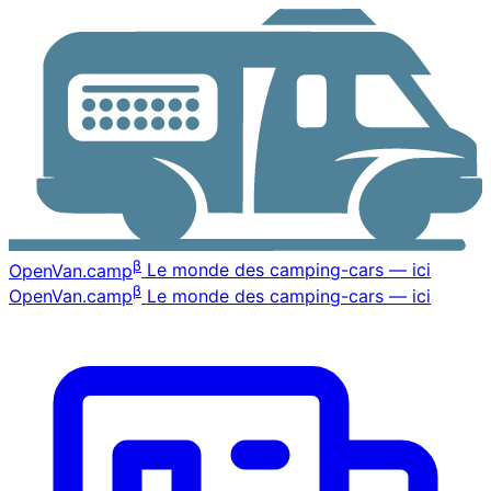
β
OpenVan
.camp
Le monde des camping-cars — ici
β
OpenVan
.camp
Le monde des camping-cars — ici