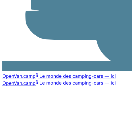
β
OpenVan
.camp
Le monde des camping-cars — ici
β
OpenVan
.camp
Le monde des camping-cars — ici