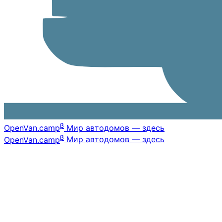
β
OpenVan
.camp
Мир автодомов — здесь
β
OpenVan
.camp
Мир автодомов — здесь