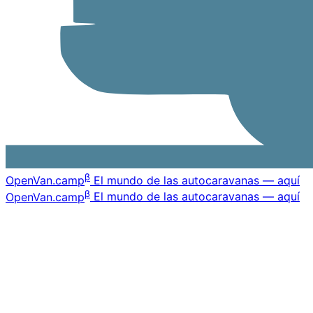
β
OpenVan
.camp
El mundo de las autocaravanas — aquí
β
OpenVan
.camp
El mundo de las autocaravanas — aquí