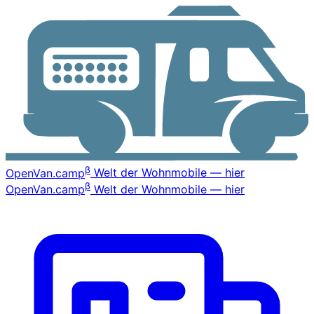
β
OpenVan
.camp
Welt der Wohnmobile — hier
β
OpenVan
.camp
Welt der Wohnmobile — hier