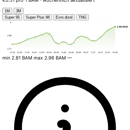
1М
3М
Super 95
Super Plus 98
Evro dizel
TNG
3
2.96 BAM
2.89
2.77
27.04
02.05
11.05
16.05
23.05
30.05
06.06
13.06
20.06
29.06
04.07
11.07
18.07
25.07
01.08
min
2.81 BAM
max
2.96 BAM
—