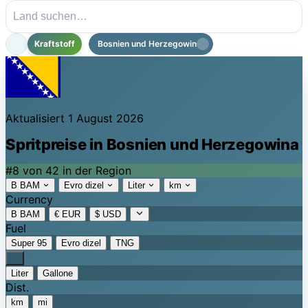
Kraftstoff
Bosnien und Herzegowina
Aktualisiert 1 August 2026
Spritpreise in Bosnien und Herzegowina
#8 von 42 in der Region
B BAM
Evro dizel
Liter
km
Currency
B BAM
€ EUR
$ USD
Fuel
Super 95
Evro dizel
TNG
Liter
Gallone
Dist.
km
mi