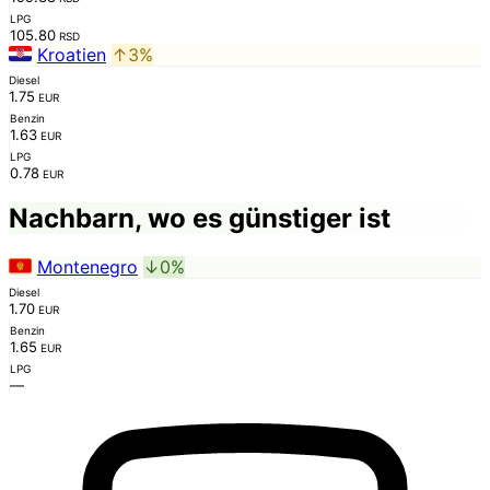
LPG
105.80
RSD
Kroatien
↑3%
Diesel
1.75
EUR
Benzin
1.63
EUR
LPG
0.78
EUR
Nachbarn, wo es günstiger ist
Montenegro
↓0%
Diesel
1.70
EUR
Benzin
1.65
EUR
LPG
—