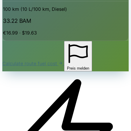
100 km (10 L/100 km, Diesel)
33.22 BAM
€16.99 · $19.63
Calculate route fuel cost
Preis melden