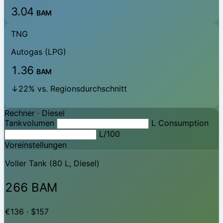
3.04
BAM
TNG
Autogas (LPG)
1.36
BAM
↓22% vs. Regionsdurchschnitt
Rechner ·
Diesel
Tankvolumen
L
Consumption
L/100
Voreinstellungen
Voller Tank (80 L, Diesel)
266 BAM
€136 · $157