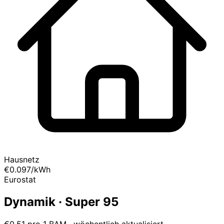
Hausnetz
€0.097
/kWh
Eurostat
Dynamik · Super 95
€0.51 pro 1 BAM · wöchentlich aktualisiert