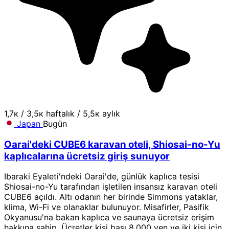
1,7к
/
3,5к haftalık
/
5,5к aylık
Japan
Bugün
Oarai'deki CUBE6 karavan oteli, Shiosai-no-Yu
kaplıcalarına ücretsiz giriş sunuyor
Ibaraki Eyaleti'ndeki Oarai'de, günlük kaplıca tesisi
Shiosai-no-Yu tarafından işletilen insansız karavan oteli
CUBE6 açıldı. Altı odanın her birinde Simmons yataklar,
klima, Wi-Fi ve olanaklar bulunuyor. Misafirler, Pasifik
Okyanusu'na bakan kaplıca ve saunaya ücretsiz erişim
hakkına sahip. Ücretler kişi başı 8.000 yen ve iki kişi için