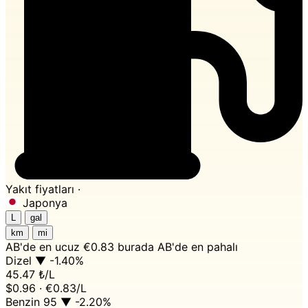
Yakıt fiyatları ·
Japonya
L
gal
km
mi
AB'de en ucuz
€0.83 burada
AB'de en pahalı
Dizel
▼ -1.40%
45.47 ₺
/L
$0.96 · €0.83/L
Benzin 95
▼ -2.20%