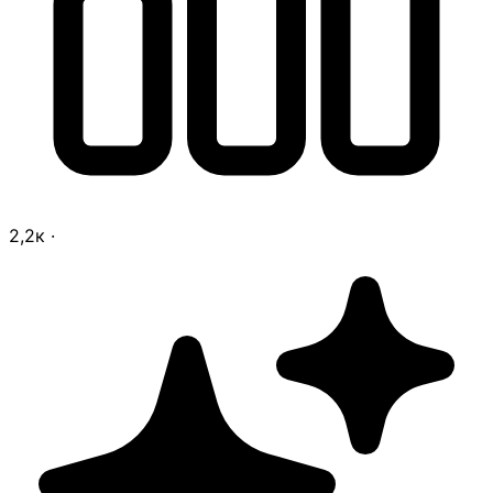
2,2к
·