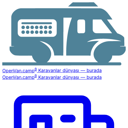
β
OpenVan
.camp
Karavanlar dünyası — burada
β
OpenVan
.camp
Karavanlar dünyası — burada