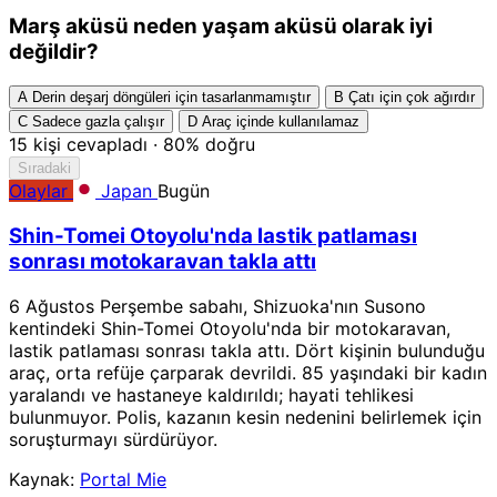
Marş aküsü neden yaşam aküsü olarak iyi
değildir?
A
Derin deşarj döngüleri için tasarlanmamıştır
B
Çatı için çok ağırdır
C
Sadece gazla çalışır
D
Araç içinde kullanılamaz
15
kişi cevapladı
·
80%
doğru
Sıradaki
Olaylar
Japan
Bugün
Shin-Tomei Otoyolu'nda lastik patlaması
sonrası motokaravan takla attı
6 Ağustos Perşembe sabahı, Shizuoka'nın Susono
kentindeki Shin-Tomei Otoyolu'nda bir motokaravan,
lastik patlaması sonrası takla attı. Dört kişinin bulunduğu
araç, orta refüje çarparak devrildi. 85 yaşındaki bir kadın
yaralandı ve hastaneye kaldırıldı; hayati tehlikesi
bulunmuyor. Polis, kazanın kesin nedenini belirlemek için
soruşturmayı sürdürüyor.
Kaynak:
Portal Mie