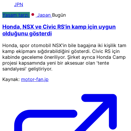
JPN
Yaşam tarzı
Japan
Bugün
Honda, NSX ve Civic RS'in kamp için uygun
olduğunu gösterdi
Honda, spor otomobil NSX'in bile bagajına iki kişilik tam
kamp ekipmanı sığdırabildiğini gösterdi. Civic RS için
kabinde geceleme öneriliyor. Şirket ayrıca Honda Camp
projesi kapsamında yeni bir aksesuar olan 'tente
sandalyesi' geliştiriyor.
Kaynak:
motor-fan.jp