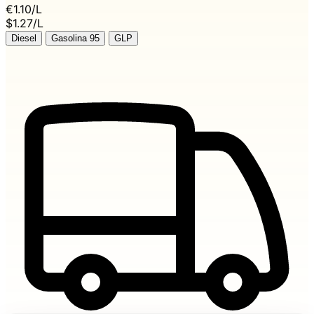
€1.10
/L
$1.27/L
Diesel
Gasolina 95
GLP