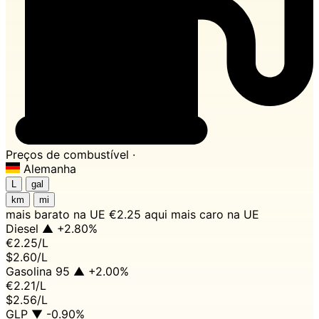
Preços de combustível ·
Alemanha
L
gal
km
mi
mais barato na UE
€2.25 aqui
mais caro na UE
Diesel
▲ +2.80%
€2.25
/L
$2.60/L
Gasolina 95
▲ +2.00%
€2.21
/L
$2.56/L
GLP
▼ -0.90%