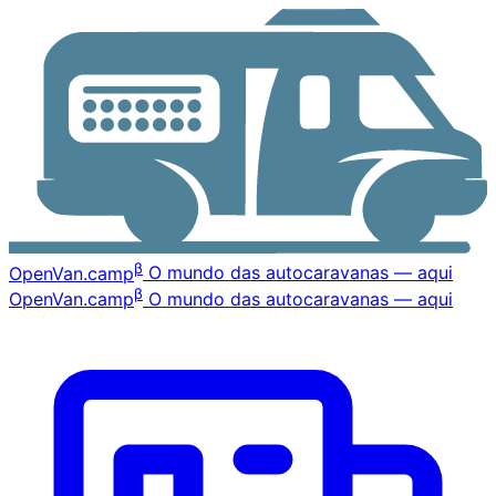
β
OpenVan
.camp
O mundo das autocaravanas — aqui
β
OpenVan
.camp
O mundo das autocaravanas — aqui