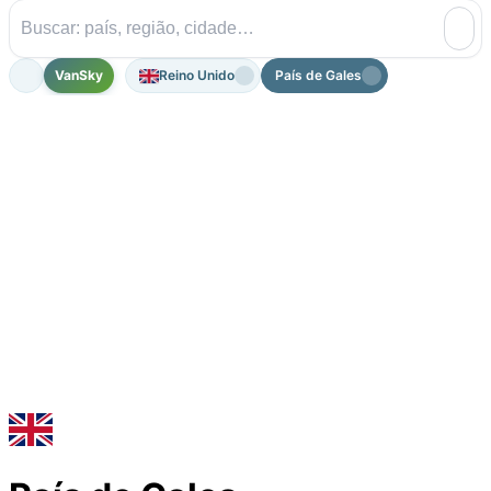
VanSky
Reino Unido
País de Gales