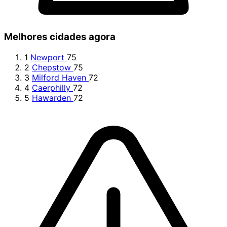
Melhores cidades agora
1
Newport
75
2
Chepstow
75
3
Milford Haven
72
4
Caerphilly
72
5
Hawarden
72