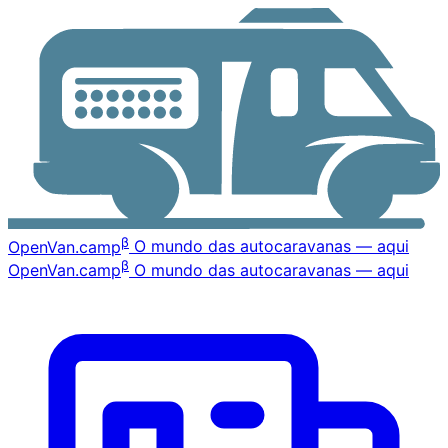
β
OpenVan
.camp
O mundo das autocaravanas — aqui
β
OpenVan
.camp
O mundo das autocaravanas — aqui