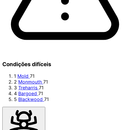
Condições difíceis
1
Mold
71
2
Monmouth
71
3
Treharris
71
4
Bargoed
71
5
Blackwood
71