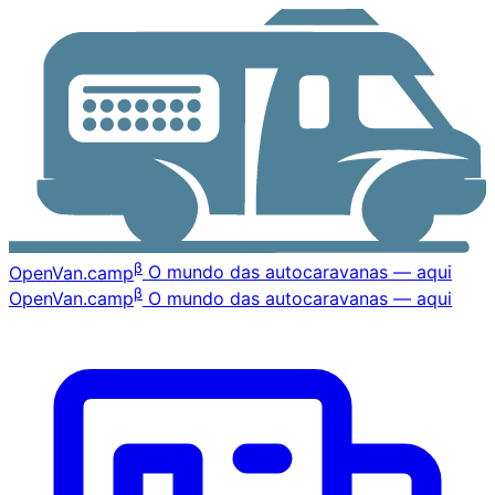
β
OpenVan
.camp
O mundo das autocaravanas — aqui
β
OpenVan
.camp
O mundo das autocaravanas — aqui