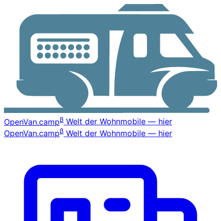
β
OpenVan
.camp
Welt der Wohnmobile — hier
β
OpenVan
.camp
Welt der Wohnmobile — hier