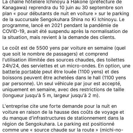
La chaîne hôtelière Ichinoyu à Hakone (préfecture de
Kanagawa) reprendra du 10 juin au 30 septembre son
plan « pour débutants de nuit en voiture » sur le parking
de la succursale Sengokuhara Shina no Ki Ichinoyu. Le
programme, lancé en 2021 pendant la pandémie de
COVID-19, avait été suspendu après la normalisation de
la situation, mais revient à la demande des clients.
Le coût est de 5500 yens par voiture en semaine (quel
que soit le nombre de passagers) et comprend
l'utilisation illimitée des sources chaudes, des toilettes
24h/24, des serviettes et un micro-ondes. En option, une
batterie portable
peut être louée (1100 yens) et des
boissons peuvent être achetées dans le hall (1100 yens
par personne). Un seul véhicule par jour est accepté,
uniquement en semaine, avec des restrictions de taille
(longueur jusqu'à 5 m, largeur jusqu'à 2 m).
L'entreprise cite une forte demande pour la nuit en
voiture en raison de la hausse des coûts de voyage et
du manque d'infrastructures de stationnement dans la
région de Sengokuhara. Le parking est positionné
comme une « source chaude sur la route » (michi-no-