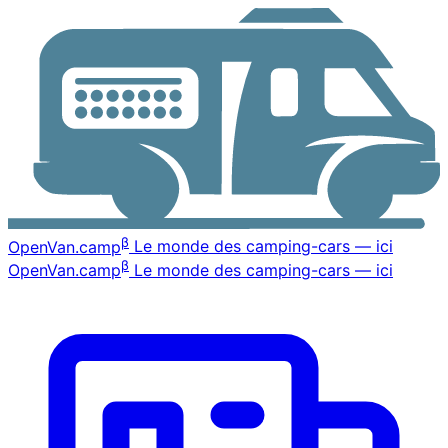
β
OpenVan
.camp
Le monde des camping-cars — ici
β
OpenVan
.camp
Le monde des camping-cars — ici